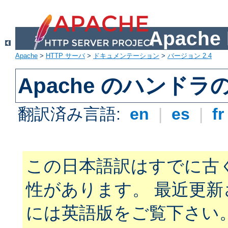
Apach
Apache
>
HTTP サーバ
>
ドキュメンテーション
>
バージョン 2.4
Apache のハンドラ
翻訳済み言語:
en
|
es
|
f
この日本語訳はすでに古
性があります。 最近更
には英語版をご覧下さい