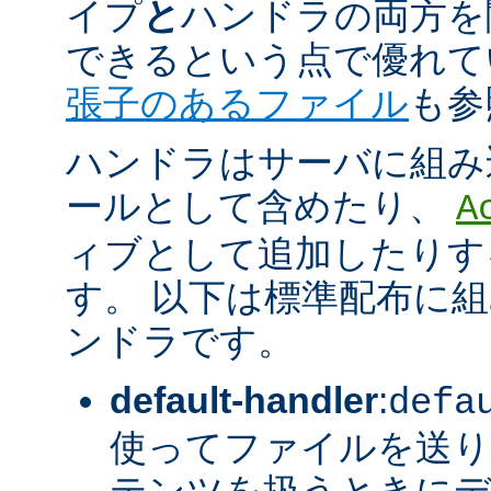
イプ
と
ハンドラの両方を
できるという点で優れてい
張子のあるファイル
も参
ハンドラはサーバに組み
ールとして含めたり、
A
ィブとして追加したりす
す。 以下は標準配布に
ンドラです。
default-handler
:
defa
使ってファイルを送り
テンツを扱うときに