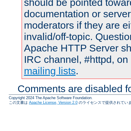
should be pointed towar
documentation or serve
moderators if they are 
invalid/off-topic. Quest
Apache HTTP Server shou
IRC channel, #httpd, on 
mailing lists
.
Comments are disabled fo
Copyright 2024 The Apache Software Foundation.
この文書は
Apache License, Version 2.0
のライセンスで提供されていま