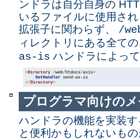
ンドラは自分自身の HT
いるファイルに使用され
拡張子に関わらず、
/we
ィレクトリにある全て
ハンドラによって
as-is
<
Directory
/
web
/
htdocs
/
asis
>
SetHandler
</
Directory
>
プログラマ向けのメ
ハンドラの機能を実装す
と便利かもしれないも